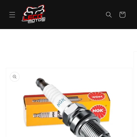
Pular
para o
conteúdo
Carrinho
Pular para
as
informações
do produto