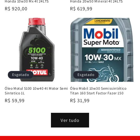
Honda 10w30 Mx 4t 24LTS
Honda 20w50 Mineral 4t 24LTS
Preço
R$ 920,00
Preço
R$ 619,99
normal
normal
Esgotado
Esgotado
Óleo Motul 5100 10w40 4t Motor Semi
Óleo Mobil 10w30 Semissintético
Sintetico 1L
Titan 160 Start Factor Fazer 150
Preço
R$ 59,99
Preço
R$ 31,99
normal
normal
Ver tudo