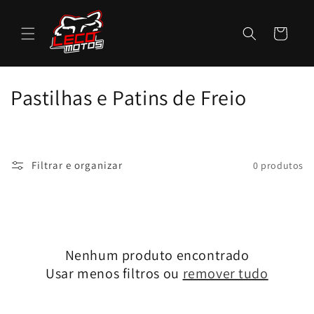
Pular
para o
conteúdo
Carrinho
C
Pastilhas e Patins de Freio
o
l
Filtrar e organizar
0 produtos
e
ç
ã
Nenhum produto encontrado
o
Usar menos filtros ou
remover tudo
: