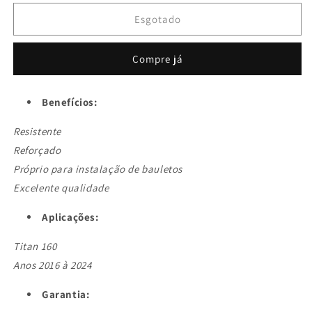
quantidade
quantidade
de
de
Esgotado
Bagageiro
Bagageiro
Churrasqueira
Churrasqueira
Compre já
Cromada
Cromada
Honda
Honda
Titan
Titan
Benefícios:
160
160
2016
2016
Resistente
a
a
Reforçado
2024
2024
Próprio para instalação de bauletos
Excelente qualidade
Aplicações:
Titan 160
Anos 2016 à 2024
Garantia: