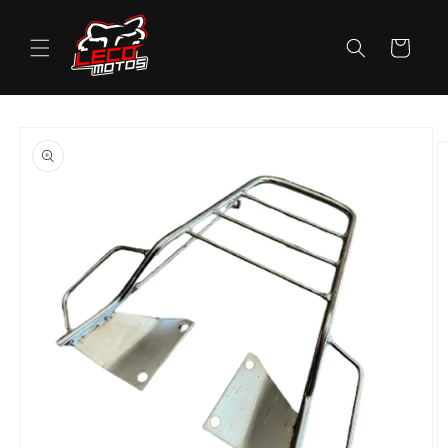
Pular
para o
conteúdo
Carrinho
Pular para
as
informações
do produto