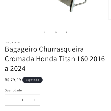
Ab
Abrir
m
mídia
2
1
n
de
1
/
4
na
j
janela
m
IMPORTADO
modal
Bagageiro Churrasqueira
Cromada Honda Titan 160 2016
a 2024
Preço
R$ 79,99
Esgotado
normal
Quantidade
Diminuir
Aumentar
a
a