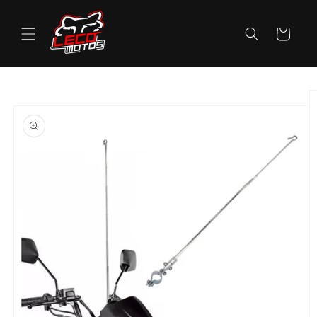
Pular
para o
conteúdo
Carrinho
Pular para
as
informações
do produto