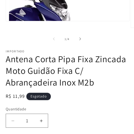
Abrir
mídia
Ab
1
m
na
2
de
1
/
4
janela
n
modal
j
IMPORTADO
m
Antena Corta Pipa Fixa Zincada
Moto Guidão Fixa C/
Abrançadeira Inox M2b
Preço
R$ 11,99
Esgotado
normal
Quantidade
Diminuir
Aumentar
a
a