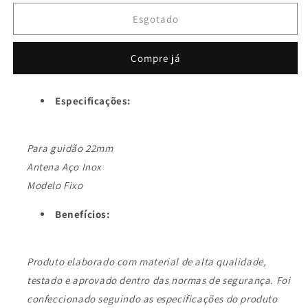
quantidade
quantidade
de
de
Esgotado
Antena
Antena
Corta
Corta
Compre já
Pipa
Pipa
Fixa
Fixa
Zincada
Zincada
Especificações:
Moto
Moto
Guidão
Guidão
Fixa
Fixa
Para guidão 22mm
C/
C/
Abrançadeira
Abrançadeira
Antena Aço Inox
Inox
Inox
Modelo Fixo
M2b
M2b
Benefícios:
Produto elaborado com material de alta qualidade,
testado e aprovado dentro das normas de segurança. Foi
confeccionado seguindo as especificações do produto